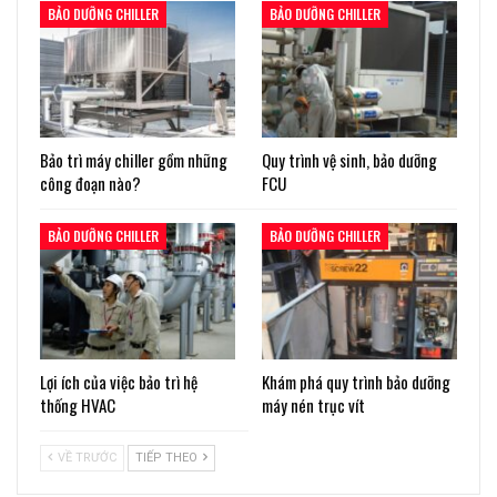
BẢO DƯỠNG CHILLER
BẢO DƯỠNG CHILLER
Bảo trì máy chiller gồm những
Quy trình vệ sinh, bảo dưỡng
công đoạn nào?
FCU
BẢO DƯỠNG CHILLER
BẢO DƯỠNG CHILLER
Lợi ích của việc bảo trì hệ
Khám phá quy trình bảo dưỡng
thống HVAC
máy nén trục vít
VỀ TRƯỚC
TIẾP THEO