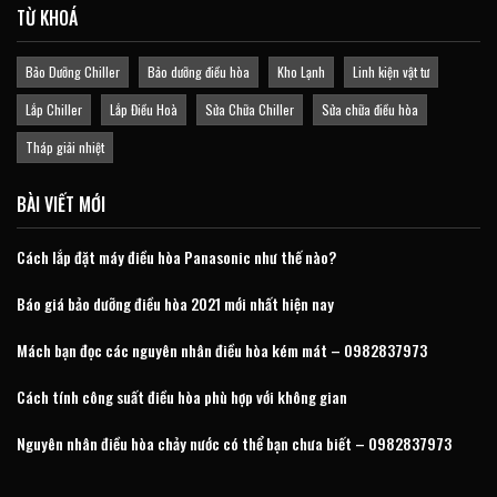
TỪ KHOÁ
Bảo Dưỡng Chiller
Bảo dưỡng điều hòa
Kho Lạnh
Linh kiện vật tư
Lắp Chiller
Lắp Điều Hoà
Sửa Chữa Chiller
Sửa chữa điều hòa
Tháp giải nhiệt
BÀI VIẾT MỚI
Cách lắp đặt máy điều hòa Panasonic như thế nào?
Báo giá bảo dưỡng điều hòa 2021 mới nhất hiện nay
Mách bạn đọc các nguyên nhân điều hòa kém mát – 0982837973
Cách tính công suất điều hòa phù hợp với không gian
Nguyên nhân điều hòa chảy nước có thể bạn chưa biết – 0982837973