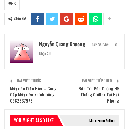
0
Chia Sẻ
Nguyễn Quang Khương
182 Bài Viết
0
Nhận Xét
BÀI VIẾT TRƯỚC
BÀI VIẾT TIẾP THEO
Máy nén Điều Hòa – Cung
Bảo Trì, Bảo Dưỡng Hệ
Cấp Máy nén chính hãng
Thống Chiller Tại Hải
0982837973
Phòng
YOU MIGHT ALSO LIKE
More From Author