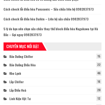
Cách check lỗi điều hòa Panasonic – Sửa chữa liên hệ 0982837973
Cách check lỗi điều hòa Daikin – Liên hệ sửa chữa 0982837973
5 lý do bạn nên chọn sửa chữa thay thế block điều hòa Nagakawa tại Hà
Bắc – Gọi ngay 0982837973
CHUYÊN MỤC NỔI BẬT
Bảo Dưỡng Chiller
15
Bảo Dưỡng Điều Hòa
22
Kho Lạnh
46
Lắp Chiller
16
Lắp Điều Hoà
20
Linh Kiện Vật Tư
12