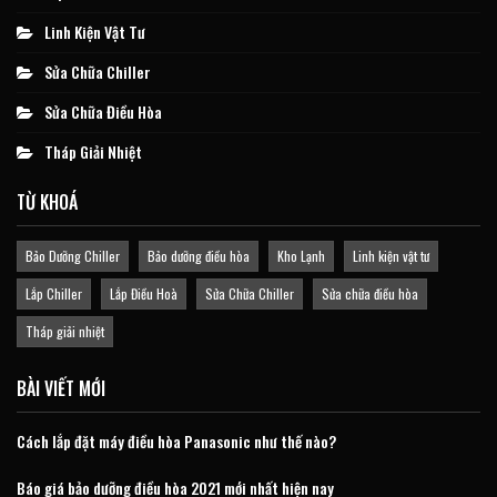
Linh Kiện Vật Tư
Sửa Chữa Chiller
Sửa Chữa Điều Hòa
Tháp Giải Nhiệt
TỪ KHOÁ
Bảo Dưỡng Chiller
Bảo dưỡng điều hòa
Kho Lạnh
Linh kiện vật tư
Lắp Chiller
Lắp Điều Hoà
Sửa Chữa Chiller
Sửa chữa điều hòa
Tháp giải nhiệt
BÀI VIẾT MỚI
Cách lắp đặt máy điều hòa Panasonic như thế nào?
Báo giá bảo dưỡng điều hòa 2021 mới nhất hiện nay