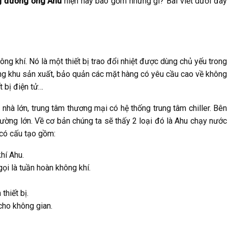
g đường ống Ahu
hiện nay bao gồm những gì? Bài viết dưới đây
ông khí. Nó là một thiết bị trao đổi nhiệt được dùng chủ yếu trong
g khu sản xuất, bảo quản các mặt hàng có yêu cầu cao về không
t bị điện tử…
nhà lớn, trung tâm thương mại có hệ thống trung tâm chiller. Bên
trường lớn. Về cơ bản chúng ta sẽ thấy 2 loại đó là Ahu chạy nước
g có cấu tạo gồm:
hí Ahu.
gọi là tuần hoàn không khí.
thiết bị.
cho không gian.