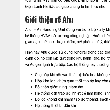
toán tỉ mỉ. Vậy bạn có biết các biện pháp
thi côn
Điện Lạnh Hà Bắc sẽ giúp chúng ta tìm hiểu nhé.
Giới thiệu về Ahu
Ahu – Air Handling Unit đóng vai trò là bộ xử lý kh
hệ thống HVAV, các xưởng công nghiệp. Hoặc nhữn
gian sạch sẽ như: dược phẩm, mỹ phẩm, thú ý, thiế
Hiện nay Ahu được sử dụng rộng rãi trong các tòa 
cạnh đó, nó còn lắp đặt trong khu hành lang, hội 
và Au gas lạnh trực tiếp. Các hệ thống này thườn
Ống cấp khí nối vào thiết bị điều hòa không k
Hộp kim loại chứa quạt thổi cao áp hay còn 
Bộ phận giảm rung, giảm âm.
Hệ thống dàn trao đổi nhiệt để làm nóng lạnh 
Bộ lọc không khí nhằm tạo độ thoáng, sạch 
Hệ thống thiết bị dẫn khí.