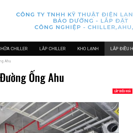
CHỮA CHILLER
LẮP CHILLER
KHO LẠNH
LẮP ĐIỀU 
ống Ahu
 Đường Ống Ahu
LẮP ĐIỀU HOÀ