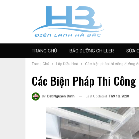
TRANG CHỦ
BẢO DƯỠNG CHILLER
SỬA 
Trang Chủ
Lắp Điều Hoà
Các biện pháp thi công đường 
Các Biện Pháp Thi Công
Last Updated
Th9 10, 2020
By
Dat Nguyen Dinh