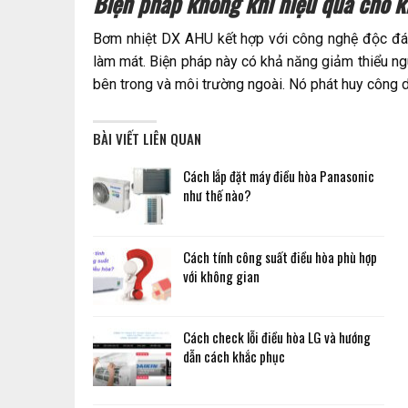
Biện pháp không khí hiệu quả cho k
Bơm nhiệt DX AHU kết hợp với công nghệ độc đá
làm mát. Biện pháp này có khả năng giảm thiểu n
bên trong và môi trường ngoài. Nó phát huy công 
BÀI VIẾT LIÊN QUAN
Cách lắp đặt máy điều hòa Panasonic
như thế nào?
Cách tính công suất điều hòa phù hợp
với không gian
Cách check lỗi điều hòa LG và hướng
dẫn cách khắc phục