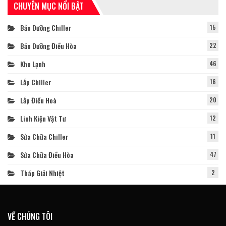
CHUYÊN MỤC NỔI BẬT
Bảo Dưỡng Chiller
15
Bảo Dưỡng Điều Hòa
22
Kho Lạnh
46
Lắp Chiller
16
Lắp Điều Hoà
20
Linh Kiện Vật Tư
12
Sửa Chữa Chiller
11
Sửa Chữa Điều Hòa
47
Tháp Giải Nhiệt
2
VỀ CHÚNG TÔI