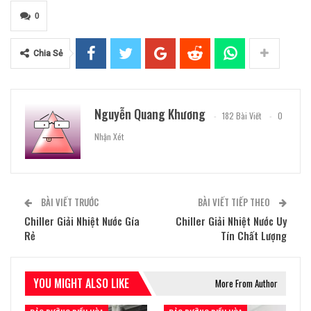
0
Chia Sẻ
Nguyễn Quang Khương
182 Bài Viết
0
Nhận Xét
BÀI VIẾT TRƯỚC
BÀI VIẾT TIẾP THEO
Chiller Giải Nhiệt Nước Gía
Chiller Giải Nhiệt Nước Uy
Rẻ
Tín Chất Lượng
YOU MIGHT ALSO LIKE
More From Author