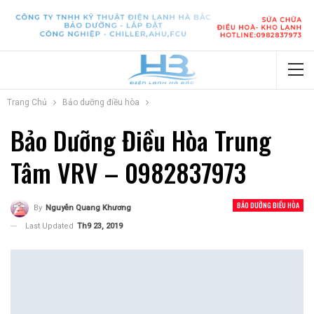
Trang Chủ
Bảo dưỡng điều hòa
Bảo Dưỡng Điều Hòa Trung
Tâm VRV – 0982837973
BẢO DƯỠNG ĐIỀU HÒA
By
Nguyễn Quang Khương
Last Updated
Th9 23, 2019