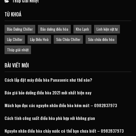
Tháp Giải Nhiệt
TỪ KHOÁ
Bảo Dưỡng Chiller
Bảo dưỡng điều hòa
Kho Lạnh
Linh kiện vật tư
Lắp Chiller
Lắp Điều Hoà
Sửa Chữa Chiller
Sửa chữa điều hòa
Tháp giải nhiệt
BÀI VIẾT MỚI
Cách lắp đặt máy điều hòa Panasonic như thế nào?
Báo giá bảo dưỡng điều hòa 2021 mới nhất hiện nay
Mách bạn đọc các nguyên nhân điều hòa kém mát – 0982837973
Cách tính công suất điều hòa phù hợp với không gian
Nguyên nhân điều hòa chảy nước có thể bạn chưa biết – 0982837973