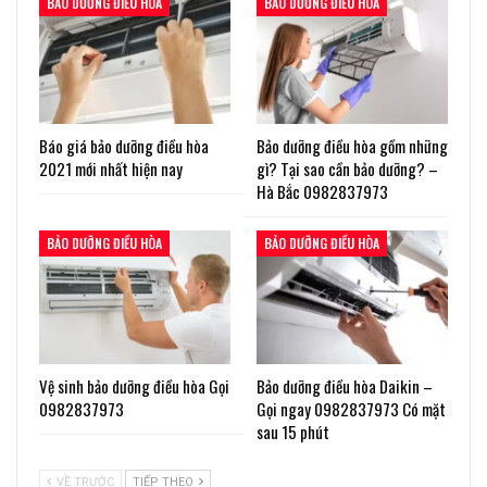
BẢO DƯỠNG ĐIỀU HÒA
BẢO DƯỠNG ĐIỀU HÒA
Báo giá bảo dưỡng điều hòa
Bảo dưỡng điều hòa gồm những
2021 mới nhất hiện nay
gì? Tại sao cần bảo dưỡng? –
Hà Bắc 0982837973
BẢO DƯỠNG ĐIỀU HÒA
BẢO DƯỠNG ĐIỀU HÒA
Vệ sinh bảo dưỡng điều hòa Gọi
Bảo dưỡng điều hòa Daikin –
0982837973
Gọi ngay 0982837973 Có mặt
sau 15 phút
VỀ TRƯỚC
TIẾP THEO