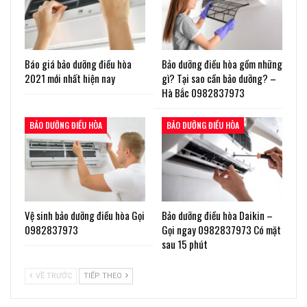
Báo giá bảo dưỡng điều hòa
Bảo dưỡng điều hòa gồm những
2021 mới nhất hiện nay
gì? Tại sao cần bảo dưỡng? –
Hà Bắc 0982837973
BẢO DƯỠNG ĐIỀU HÒA
BẢO DƯỠNG ĐIỀU HÒA
Vệ sinh bảo dưỡng điều hòa Gọi
Bảo dưỡng điều hòa Daikin –
0982837973
Gọi ngay 0982837973 Có mặt
sau 15 phút
VỀ TRƯỚC
TIẾP THEO