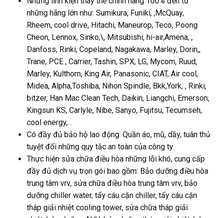
Những linh kiện thay thế chính hãng 100% đến từ
những hãng lớn như: Sumikura, Funiki, ,McQuay,
Rheem, cool drive, Hitachi, Maneurop, Teco, Poong
Cheon, Lennox, Sinko,\, Mitsubishi, hi-air,Amena, ,
Danfoss, Rinki, Copeland, Nagakawa, Marley, Dorin,,
Trane, PCE , Carrier, Tashin, SPX, LG, Mycom, Ruud,
Marley, Kulthorn, King Air, Panasonic, CIAT, Air cool,
Midea, Alpha,Toshiba, Nihon Spindle, Bkk,York, , Rinki,
bitzer, Han Mac Clean Tech, Daikin, Liangchi, Emerson,
Kingsun KS, Carlyle, Nibe, Sanyo, Fujitsu, Tecumseh,
cool energy,…
Có đầy đủ bảo hộ lao động: Quần áo, mũ, dầy, tuân thủ
tuyệt đối những quy tắc an toàn của công ty.
Thực hiện sửa chữa điều hòa những lỗi khó, cung cấp
đầy đủ dịch vụ trọn gói bao gồm: Bảo dưỡng điều hòa
trung tâm vrv, sửa chữa điều hòa trung tâm vrv, bảo
dưỡng chiller water, tẩy cáu cặn chiller, tẩy cáu cặn
tháp giải nhiệt cooling tower, sửa chữa tháp giải