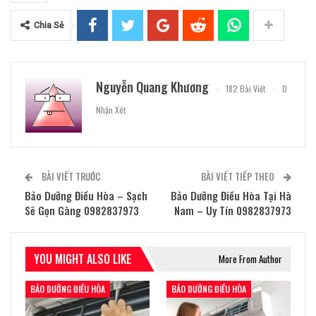
Chia Sẻ
Nguyễn Quang Khương
182 Bài Viết
0
Nhận Xét
BÀI VIẾT TRƯỚC
BÀI VIẾT TIẾP THEO
Bảo Dưỡng Điều Hòa – Sạch
Bảo Dưỡng Điều Hòa Tại Hà
Sẽ Gọn Gàng 0982837973
Nam – Uy Tín 0982837973
YOU MIGHT ALSO LIKE
More From Author
BẢO DƯỠNG ĐIỀU HÒA
BẢO DƯỠNG ĐIỀU HÒA