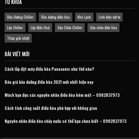
TỪ KHOÁ
Bảo Dưỡng Chiller
Bảo dưỡng điều hòa
Kho Lạnh
Linh kiện vật tư
Lắp Chiller
Lắp Điều Hoà
Sửa Chữa Chiller
Sửa chữa điều hòa
Tháp giải nhiệt
BÀI VIẾT MỚI
Cách lắp đặt máy điều hòa Panasonic như thế nào?
Báo giá bảo dưỡng điều hòa 2021 mới nhất hiện nay
Mách bạn đọc các nguyên nhân điều hòa kém mát – 0982837973
Cách tính công suất điều hòa phù hợp với không gian
Nguyên nhân điều hòa chảy nước có thể bạn chưa biết – 0982837973