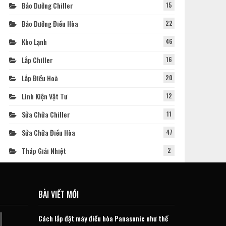
Bảo Dưỡng Chiller
15
Bảo Dưỡng Điều Hòa
22
Kho Lạnh
46
Lắp Chiller
16
Lắp Điều Hoà
20
Linh Kiện Vật Tư
12
Sửa Chữa Chiller
11
Sửa Chữa Điều Hòa
47
Tháp Giải Nhiệt
2
BÀI VIẾT MỚI
Cách lắp đặt máy điều hòa Panasonic như thế