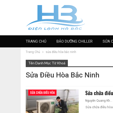
TRANG CHỦ
BẢO DƯỠNG CHILLER
SỬA 
Trang Chủ
sửa điều hòa bắc ninh
Tên Danh Mục Từ Khoá
Sửa Điều Hòa Bắc Ninh
Sửa chữa điều
SỬA CHỮA ĐIỀU HÒA
Nguyễn Quang Khương
Sửa chữa điều hòa 