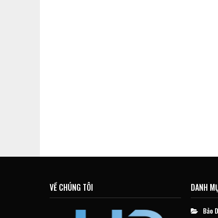
VỀ CHÚNG TÔI
DANH M
Bảo D