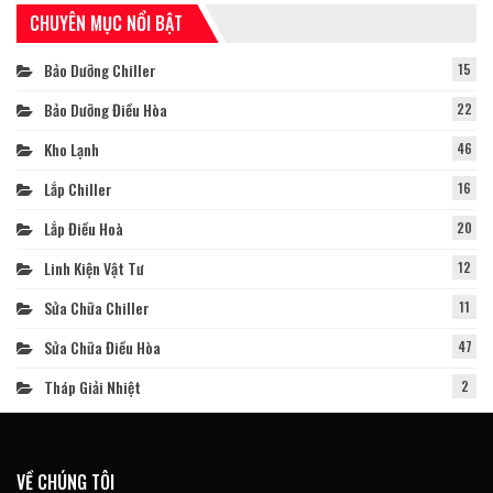
CHUYÊN MỤC NỔI BẬT
Bảo Dưỡng Chiller
15
Bảo Dưỡng Điều Hòa
22
Kho Lạnh
46
Lắp Chiller
16
Lắp Điều Hoà
20
Linh Kiện Vật Tư
12
Sửa Chữa Chiller
11
Sửa Chữa Điều Hòa
47
Tháp Giải Nhiệt
2
VỀ CHÚNG TÔI