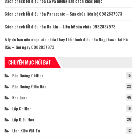
Cách check lỗi điều hòa LG và hướng dẫn cách khắc phục
Cách check lỗi điều hòa Panasonic – Sửa chữa liên hệ 0982837973
Cách check lỗi điều hòa Daikin – Liên hệ sửa chữa 0982837973
5 lý do bạn nên chọn sửa chữa thay thế block điều hòa Nagakawa tại Hà
Bắc – Gọi ngay 0982837973
CHUYÊN MỤC NỔI BẬT
Bảo Dưỡng Chiller
15
Bảo Dưỡng Điều Hòa
22
Kho Lạnh
46
Lắp Chiller
16
Lắp Điều Hoà
20
Linh Kiện Vật Tư
12