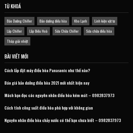
TỪ KHOÁ
Bảo Dưỡng Chiller
Bảo dưỡng điều hòa
Kho Lạnh
Linh kiện vật tư
Lắp Chiller
Lắp Điều Hoà
Sửa Chữa Chiller
Sửa chữa điều hòa
Tháp giải nhiệt
BÀI VIẾT MỚI
Cách lắp đặt máy điều hòa Panasonic như thế nào?
Báo giá bảo dưỡng điều hòa 2021 mới nhất hiện nay
Mách bạn đọc các nguyên nhân điều hòa kém mát – 0982837973
Cách tính công suất điều hòa phù hợp với không gian
Nguyên nhân điều hòa chảy nước có thể bạn chưa biết – 0982837973