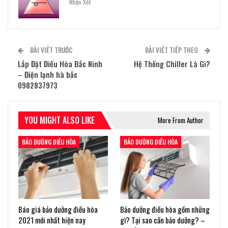
Nhận Xét
BÀI VIẾT TRƯỚC
BÀI VIẾT TIẾP THEO
Lắp Đặt Điều Hòa Bắc Ninh
Hệ Thống Chiller Là Gì?
– Điện lạnh hà bắc
0982837973
YOU MIGHT ALSO LIKE
More From Author
BẢO DƯỠNG ĐIỀU HÒA
BẢO DƯỠNG ĐIỀU HÒA
Báo giá bảo dưỡng điều hòa
Bảo dưỡng điều hòa gồm những
2021 mới nhất hiện nay
gì? Tại sao cần bảo dưỡng? –