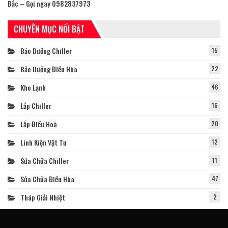
Bắc – Gọi ngay 0982837973
CHUYÊN MỤC NỔI BẬT
Bảo Dưỡng Chiller
15
Bảo Dưỡng Điều Hòa
22
Kho Lạnh
46
Lắp Chiller
16
Lắp Điều Hoà
20
Linh Kiện Vật Tư
12
Sửa Chữa Chiller
11
Sửa Chữa Điều Hòa
47
Tháp Giải Nhiệt
2