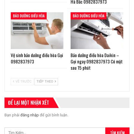
Hà Bắc 0982837973
BẢO DƯỠNG ĐIỀU HÒA
BẢO DƯỠNG ĐIỀU HÒA
Vệ sinh bảo dưỡng điều hòa Gọi
Bảo dưỡng điều hòa Daikin –
0982837973
Gọi ngay 0982837973 Có mặt
sau 15 phút
VỀ TRƯỚC
TIẾP THEO
ĐỂ LẠI MỘT NHẬN XÉT
Bạn phải
đăng nhập
để gửi bình luận.