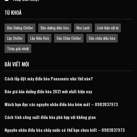
TỪ KHOÁ
Bảo Dưỡng Chiller
Bảo dưỡng điều hòa
Kho Lạnh
Linh kiện vật tư
Lắp Chiller
Lắp Điều Hoà
Sửa Chữa Chiller
Sửa chữa điều hòa
Tháp giải nhiệt
BÀI VIẾT MỚI
Cách lắp đặt máy điều hòa Panasonic như thế nào?
Báo giá bảo dưỡng điều hòa 2021 mới nhất hiện nay
Mách bạn đọc các nguyên nhân điều hòa kém mát – 0982837973
Cách tính công suất điều hòa phù hợp với không gian
Nguyên nhân điều hòa chảy nước có thể bạn chưa biết – 0982837973