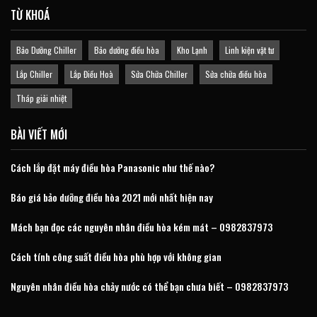
TỪ KHOÁ
Bảo Dưỡng Chiller
Bảo dưỡng điều hòa
Kho Lạnh
Linh kiện vật tư
Lắp Chiller
Lắp Điều Hoà
Sửa Chữa Chiller
Sửa chữa điều hòa
Tháp giải nhiệt
BÀI VIẾT MỚI
Cách lắp đặt máy điều hòa Panasonic như thế nào?
Báo giá bảo dưỡng điều hòa 2021 mới nhất hiện nay
Mách bạn đọc các nguyên nhân điều hòa kém mát – 0982837973
Cách tính công suất điều hòa phù hợp với không gian
Nguyên nhân điều hòa chảy nước có thể bạn chưa biết – 0982837973