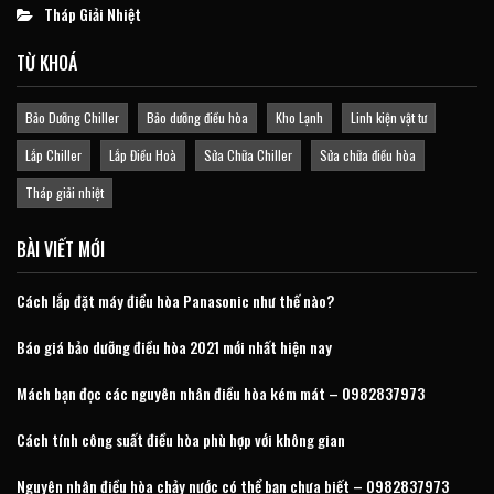
Tháp Giải Nhiệt
TỪ KHOÁ
Bảo Dưỡng Chiller
Bảo dưỡng điều hòa
Kho Lạnh
Linh kiện vật tư
Lắp Chiller
Lắp Điều Hoà
Sửa Chữa Chiller
Sửa chữa điều hòa
Tháp giải nhiệt
BÀI VIẾT MỚI
Cách lắp đặt máy điều hòa Panasonic như thế nào?
Báo giá bảo dưỡng điều hòa 2021 mới nhất hiện nay
Mách bạn đọc các nguyên nhân điều hòa kém mát – 0982837973
Cách tính công suất điều hòa phù hợp với không gian
Nguyên nhân điều hòa chảy nước có thể bạn chưa biết – 0982837973