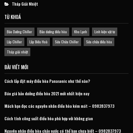
Tháp Giải Nhiệt
TỪ KHOÁ
Bảo Dưỡng Chiller
Bảo dưỡng điều hòa
Kho Lạnh
Linh kiện vật tư
Lắp Chiller
Lắp Điều Hoà
Sửa Chữa Chiller
Sửa chữa điều hòa
Tháp giải nhiệt
BÀI VIẾT MỚI
Cách lắp đặt máy điều hòa Panasonic như thế nào?
Báo giá bảo dưỡng điều hòa 2021 mới nhất hiện nay
Mách bạn đọc các nguyên nhân điều hòa kém mát – 0982837973
Cách tính công suất điều hòa phù hợp với không gian
Nguyên nhân điều hòa chảy nước có thể bạn chưa biết – 0982837973