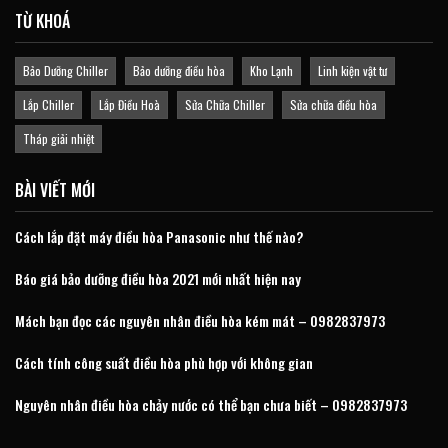
TỪ KHOÁ
Bảo Dưỡng Chiller
Bảo dưỡng điều hòa
Kho Lạnh
Linh kiện vật tư
Lắp Chiller
Lắp Điều Hoà
Sửa Chữa Chiller
Sửa chữa điều hòa
Tháp giải nhiệt
BÀI VIẾT MỚI
Cách lắp đặt máy điều hòa Panasonic như thế nào?
Báo giá bảo dưỡng điều hòa 2021 mới nhất hiện nay
Mách bạn đọc các nguyên nhân điều hòa kém mát – 0982837973
Cách tính công suất điều hòa phù hợp với không gian
Nguyên nhân điều hòa chảy nước có thể bạn chưa biết – 0982837973