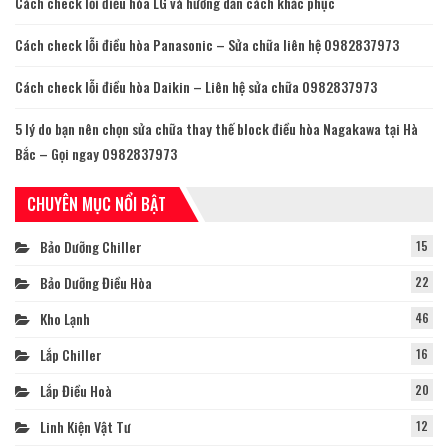
Cách check lỗi điều hòa LG và hướng dẫn cách khắc phục
Cách check lỗi điều hòa Panasonic – Sửa chữa liên hệ 0982837973
Cách check lỗi điều hòa Daikin – Liên hệ sửa chữa 0982837973
5 lý do bạn nên chọn sửa chữa thay thế block điều hòa Nagakawa tại Hà
Bắc – Gọi ngay 0982837973
CHUYÊN MỤC NỔI BẬT
Bảo Dưỡng Chiller
15
Bảo Dưỡng Điều Hòa
22
Kho Lạnh
46
Lắp Chiller
16
Lắp Điều Hoà
20
Linh Kiện Vật Tư
12