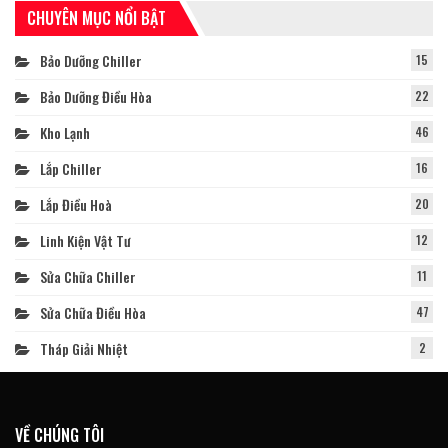
CHUYÊN MỤC NỔI BẬT
Bảo Dưỡng Chiller
15
Bảo Dưỡng Điều Hòa
22
Kho Lạnh
46
Lắp Chiller
16
Lắp Điều Hoà
20
Linh Kiện Vật Tư
12
Sửa Chữa Chiller
11
Sửa Chữa Điều Hòa
47
Tháp Giải Nhiệt
2
VỀ CHÚNG TÔI