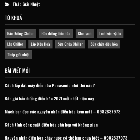
Tháp Giải Nhiệt
TỪ KHOÁ
Bảo Dưỡng Chiller
Bảo dưỡng điều hòa
Kho Lạnh
Linh kiện vật tư
Lắp Chiller
Lắp Điều Hoà
Sửa Chữa Chiller
Sửa chữa điều hòa
Tháp giải nhiệt
BÀI VIẾT MỚI
Cách lắp đặt máy điều hòa Panasonic như thế nào?
Báo giá bảo dưỡng điều hòa 2021 mới nhất hiện nay
Mách bạn đọc các nguyên nhân điều hòa kém mát – 0982837973
Cách tính công suất điều hòa phù hợp với không gian
Nguyên nhân điều hòa chảy nước có thể bạn chưa biết – 0982837973