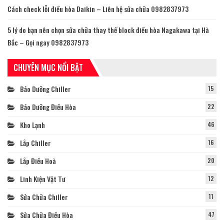
Cách check lỗi điều hòa Daikin – Liên hệ sửa chữa 0982837973
5 lý do bạn nên chọn sửa chữa thay thế block điều hòa Nagakawa tại Hà
Bắc – Gọi ngay 0982837973
CHUYÊN MỤC NỔI BẬT
Bảo Dưỡng Chiller
15
Bảo Dưỡng Điều Hòa
22
Kho Lạnh
46
Lắp Chiller
16
Lắp Điều Hoà
20
Linh Kiện Vật Tư
12
Sửa Chữa Chiller
11
Sửa Chữa Điều Hòa
47