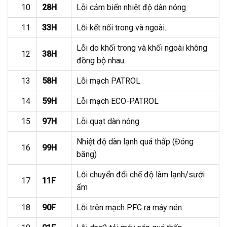
10
28H
Lỗi cảm biến nhiệt độ dàn nóng
11
33H
Lỗi kết nối trong và ngoài.
Lỗi do khối trong và khối ngoài không
12
38H
đồng bộ nhau.
13
58H
Lỗi mạch PATROL
14
59H
Lỗi mạch ECO-PATROL
15
97H
Lỗi quạt dàn nóng
Nhiệt độ dàn lạnh quá thấp (Đóng
16
99H
băng)
Lỗi chuyển đổi chế độ làm lạnh/sưởi
17
11F
ấm
18
90F
Lỗi trên mạch PFC ra máy nén