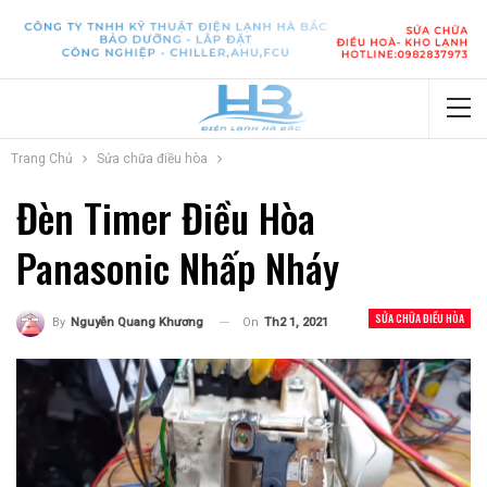
Trang Chủ
Sửa chữa điều hòa
Đèn Timer Điều Hòa
Panasonic Nhấp Nháy
SỬA CHỮA ĐIỀU HÒA
On
Th2 1, 2021
By
Nguyễn Quang Khương