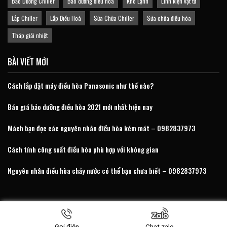
Bảo Dưỡng Chiller
Bảo dưỡng điều hòa
Kho Lạnh
Linh kiện vật tư
Lắp Chiller
Lắp Điều Hoà
Sửa Chữa Chiller
Sửa chữa điều hòa
Tháp giải nhiệt
BÀI VIẾT MỚI
Cách lắp đặt máy điều hòa Panasonic như thế nào?
Báo giá bảo dưỡng điều hòa 2021 mới nhất hiện nay
Mách bạn đọc các nguyên nhân điều hòa kém mát – 0982837973
Cách tính công suất điều hòa phù hợp với không gian
Nguyên nhân điều hòa chảy nước có thể bạn chưa biết – 0982837973
© 2026 - Điện Lạnh Hà Bắc Sửa Chữa Bảo Dưỡng Lắp Đặt Chiller.
Gọi điện
Chat zalo