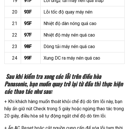
19
91F
Lỗi dng2 tải máy nén quá thấp
20
93F
Lỗi tốc độ quay máy nén
21
95F
Nhiệt độ dàn nóng quá cao
22
97F
Nhiệt độ máy nén quá cao
23
98F
Dòng tải máy nén quá cao
24
99F
Xung DC ra máy nén quá cao
Sau khi kiểm tra xong các lỗi trên điều hòa
Panasonic, bạn muốn quay trở lại từ đầu thì thực hiện
các thao tác như sau:
+ Khi khách hàng muốn thoát khỏi chế độ dò tìm lỗi này, bạn
hãy ấn giữ nút Check trong 5 giây hoặc ngừng thao tác trong
20 giây, điều hòa sẽ tự động ngắt chế độ dò tìm lỗi.
+ Ấn AC Reset hoặc cắt nguồn cung cấp để xóa lỗi tạm thời