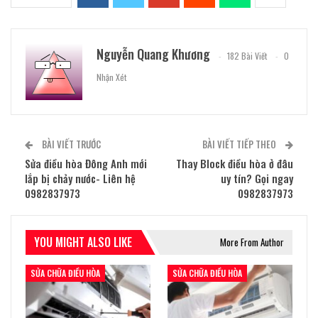
Nguyễn Quang Khương
182 Bài Viết
0
Nhận Xét
BÀI VIẾT TRƯỚC
BÀI VIẾT TIẾP THEO
Sửa điều hòa Đông Anh mới
Thay Block điều hòa ở đâu
lắp bị chảy nước- Liên hệ
uy tín? Gọi ngay
0982837973
0982837973
YOU MIGHT ALSO LIKE
More From Author
SỬA CHỮA ĐIỀU HÒA
SỬA CHỮA ĐIỀU HÒA