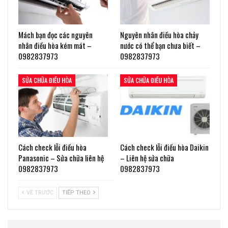
Mách bạn đọc các nguyên
Nguyên nhân điều hòa chảy
nhân điều hòa kém mát –
nước có thể bạn chưa biết –
0982837973
0982837973
SỬA CHỮA ĐIỀU HÒA
SỬA CHỮA ĐIỀU HÒA
Cách check lỗi điều hòa
Cách check lỗi điều hòa Daikin
Panasonic – Sửa chữa liên hệ
– Liên hệ sửa chữa
0982837973
0982837973
VỀ TRƯỚC
TIẾP THEO